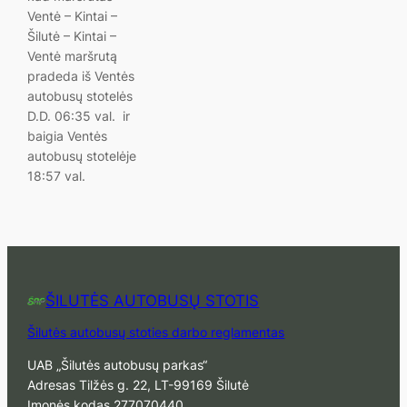
Ventė – Kintai –
Šilutė – Kintai –
Ventė maršrutą
pradeda iš Ventės
autobusų stotelės
D.D. 06:35 val. ir
baigia Ventės
autobusų stotelėje
18:57 val.
ŠILUTĖS AUTOBUSŲ STOTIS
Šilutės autobusų stoties darbo reglamentas
UAB „Šilutės autobusų parkas“
Adresas Tilžės g. 22, LT-99169 Šilutė
Įmonės kodas 277070440