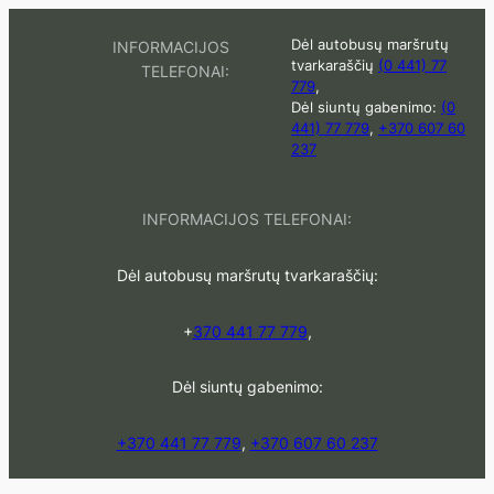
Eiti
Dėl autobusų maršrutų
INFORMACIJOS
prie
tvarkaraščių
(0 441) 77
TELEFONAI:
turinio
779
,
Dėl siuntų gabenimo:
(0
441) 77 779
,
+370 607 60
237
INFORMACIJOS TELEFONAI:
Dėl autobusų maršrutų tvarkaraščių:
+
370 441 77 779
,
Dėl siuntų gabenimo:
+370 441 77 779
,
+370 607 60 237