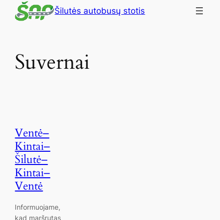
Šilutės autobusų stotis
Suvernai
Ventė–
Kintai–
Šilutė–
Kintai–
Ventė
Informuojame,
kad maršrutas