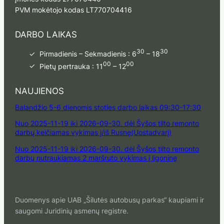
PVM mokėtojo kodas LT770704416
DARBO LAIKAS
30
30
Pirmadienis – Sekmadienis : 6
– 18
00
00
Pietų pertrauka : 11
– 12
NAUJIENOS
Balandžio 5-6 dienomis stoties darbo laikas 09:30-17:30
Nuo 2025-11-19 iki 2026-09-30. dėl Šyšos tilto remonto
darbų keičiamas vykimas į/iš Rusnę(Uostadvarį)
Nuo 2025-11-19 iki 2026-09-30. dėl Šyšos tilto remonto
darbų nutraukiamas 2 maršruto vykimas į ligoninę
Duomenys apie UAB „Šilutės autobusų parkas“ kaupiami ir
saugomi Juridinių asmenų registre.