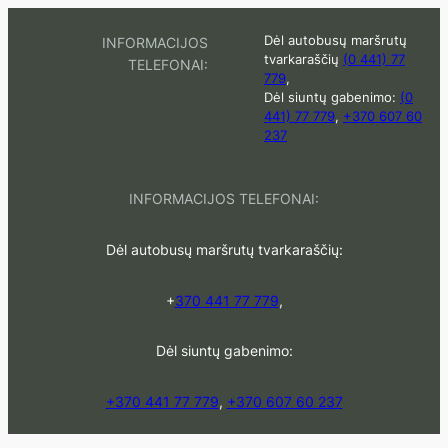
Eiti
Dėl autobusų maršrutų
INFORMACIJOS
prie
tvarkaraščių
(0 441) 77
TELEFONAI:
turinio
779
,
Dėl siuntų gabenimo:
(0
441) 77 779
,
+370 607 60
237
INFORMACIJOS TELEFONAI:
Dėl autobusų maršrutų tvarkaraščių:
+
370 441 77 779
,
Dėl siuntų gabenimo:
+370 441 77 779
,
+370 607 60 237