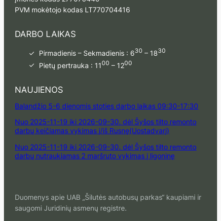
PVM mokėtojo kodas LT770704416
DARBO LAIKAS
30
30
Pirmadienis – Sekmadienis : 6
– 18
00
00
Pietų pertrauka : 11
– 12
NAUJIENOS
Balandžio 5-6 dienomis stoties darbo laikas 09:30-17:30
Nuo 2025-11-19 iki 2026-09-30. dėl Šyšos tilto remonto
darbų keičiamas vykimas į/iš Rusnę(Uostadvarį)
Nuo 2025-11-19 iki 2026-09-30. dėl Šyšos tilto remonto
darbų nutraukiamas 2 maršruto vykimas į ligoninę
Duomenys apie UAB „Šilutės autobusų parkas“ kaupiami ir
saugomi Juridinių asmenų registre.