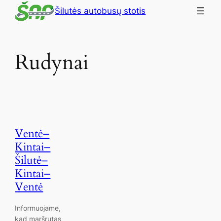
Šilutės autobusų stotis
Rudynai
Ventė–
Kintai–
Šilutė–
Kintai–
Ventė
Informuojame,
kad maršrutas