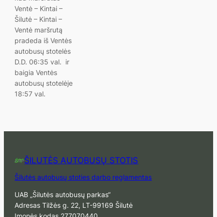
Ventė – Kintai –
Šilutė – Kintai –
Ventė maršrutą
pradeda iš Ventės
autobusų stotelės
D.D. 06:35 val. ir
baigia Ventės
autobusų stotelėje
18:57 val.
ŠILUTĖS AUTOBUSŲ STOTIS
Šilutės autobusų stoties darbo reglamentas
UAB „Šilutės autobusų parkas“
Adresas Tilžės g. 22, LT-99169 Šilutė
Įmonės kodas 277070440