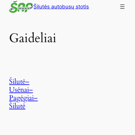
Šilutės autobusų stotis
Gaideliai
Šilutė–
Usėnai–
Pagėgiai–
Šilutė