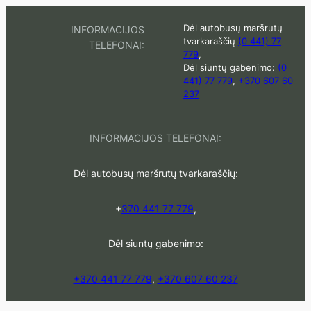
Eiti
Dėl autobusų maršrutų
INFORMACIJOS
prie
tvarkaraščių
(0 441) 77
TELEFONAI:
turinio
779
,
Dėl siuntų gabenimo:
(0
441) 77 779
,
+370 607 60
237
INFORMACIJOS TELEFONAI:
Dėl autobusų maršrutų tvarkaraščių:
+
370 441 77 779
,
Dėl siuntų gabenimo:
+370 441 77 779
,
+370 607 60 237