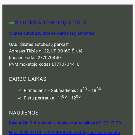
ŠILUTĖS AUTOBUSŲ STOTIS
Šilutės autobusų stoties darbo reglamentas
UAB „Šilutės autobusų parkas“
Adresas Tilžės g. 22, LT-99169 Šilutė
Įmonės kodas 277070440
PVM mokėtojo kodas LT770704416
DARBO LAIKAS
30
30
Pirmadienis – Sekmadienis : 6
– 18
00
00
Pietų pertrauka : 11
– 12
NAUJIENOS
Balandžio 5-6 dienomis stoties darbo laikas 09:30-17:30
Nuo 2025-11-19 iki 2026-09-30. dėl Šyšos tilto remonto